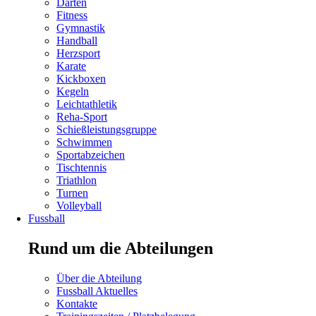
Darten
Fitness
Gymnastik
Handball
Herzsport
Navigation
Karate
überspringen
Kickboxen
Kegeln
Leichtathletik
Reha-Sport
Schießleistungsgruppe
Schwimmen
Navigation
Sportabzeichen
überspringen
Tischtennis
Triathlon
Turnen
Volleyball
Fussball
Rund um die Abteilungen
Navigation
Über die Abteilung
überspringen
Fussball Aktuelles
Kontakte
Navigation