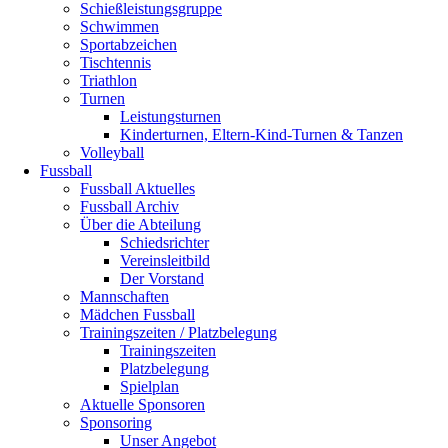
Schießleistungsgruppe
Schwimmen
Sportabzeichen
Tischtennis
Triathlon
Turnen
Leistungsturnen
Kinderturnen, Eltern-Kind-Turnen & Tanzen
Volleyball
Fussball
Fussball Aktuelles
Fussball Archiv
Über die Abteilung
Schiedsrichter
Vereinsleitbild
Der Vorstand
Mannschaften
Mädchen Fussball
Trainingszeiten / Platzbelegung
Trainingszeiten
Platzbelegung
Spielplan
Aktuelle Sponsoren
Sponsoring
Unser Angebot