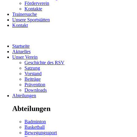
Förderverein
Kontakte
Trainersuche
Unsere Sportstätten
Kontakt
Navigation
Startseite
überspringen
Aktuelles
Unser Verein
Geschichte des RSV
Satzung
Vorstand
Beiträge
Prävention
Downloads
Abteilungen
Abteilungen
Navigation
Badminton
überspringen
Basketball
Bewegungssport