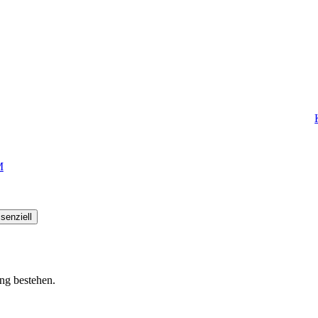
M
senziell
ung bestehen.