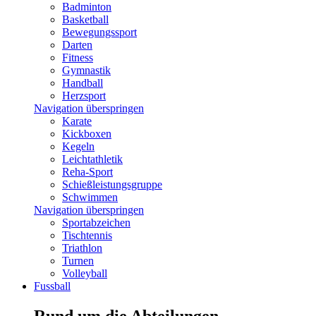
Badminton
Basketball
Bewegungssport
Darten
Fitness
Gymnastik
Handball
Herzsport
Navigation überspringen
Karate
Kickboxen
Kegeln
Leichtathletik
Reha-Sport
Schießleistungsgruppe
Schwimmen
Navigation überspringen
Sportabzeichen
Tischtennis
Triathlon
Turnen
Volleyball
Fussball
Rund um die Abteilungen