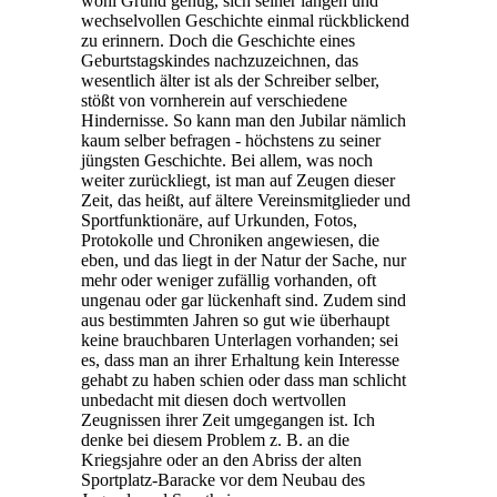
wohl Grund genug, sich seiner langen und
wechselvollen Geschichte einmal rückblickend
zu erinnern. Doch die Geschichte eines
Geburtstagskindes nachzuzeichnen, das
wesentlich älter ist als der Schreiber selber,
stößt von vornherein auf verschiedene
Hindernisse. So kann man den Jubilar nämlich
kaum selber befragen - höchstens zu seiner
jüngsten Geschichte. Bei allem, was noch
weiter zurückliegt, ist man auf Zeugen dieser
Zeit, das heißt, auf ältere Vereinsmitglieder und
Sportfunktionäre, auf Urkunden, Fotos,
Protokolle und Chroniken angewiesen, die
eben, und das liegt in der Natur der Sache, nur
mehr oder weniger zufällig vorhanden, oft
ungenau oder gar lückenhaft sind. Zudem sind
aus bestimmten Jahren so gut wie überhaupt
keine brauchbaren Unterlagen vorhanden; sei
es, dass man an ihrer Erhaltung kein Interesse
gehabt zu haben schien oder dass man schlicht
unbedacht mit diesen doch wertvollen
Zeugnissen ihrer Zeit umgegangen ist. Ich
denke bei diesem Problem z. B. an die
Kriegsjahre oder an den Abriss der alten
Sportplatz-Baracke vor dem Neubau des