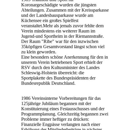
Koronargeschädigte wurden die jüngsten
Abteilungen. Zusammen mit der Kreissparkasse
und der Landesbausparkasse wurde am
Küchensee ein großes Spielfest
veranstaltet.Mehr als jemals zuvor fehlte dem
Verein mindestens ein weiterer Raum im
Jugend-und Sportheim in der Riemannstraße.
Der Raum "Ribe" war für den inzwischen
35köpfigen Gesamtvorstand längst schon viel
zu klein geworden.
Eine besonders schöne Anerkennung für den in
unserem Verein betriebenen Sport erhielt der
RSV durch den Kultusminister des Landes
Schleswig-Holstein überreicht: die
Sportplakette des Bundespräsidenten der
Bundesrepublik Deutschland.
1986 Vereinsinterne Vorbereitungen für das
125jährige Jubiläum begannen mit der
Konstituierung eines Festausschusses und der
Programmplanung. Gleichzeitig begannen zwei
Probleme immer heftiger zu drücken:
Finanzielle Engpässe verlangten nach einer
Erhöhung der Mitgliederbeiträge in nächster