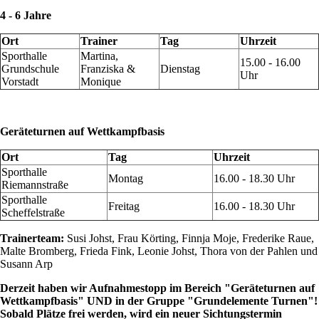
4 - 6 Jahre
Ort
Trainer
Tag
Uhrzeit
Sporthalle
Martina,
15.00 - 16.00
Grundschule
Franziska &
Dienstag
Uhr
Vorstadt
Monique
Geräteturnen auf Wettkampfbasis
Ort
Tag
Uhrzeit
Sporthalle
Montag
16.00 - 18.30 Uhr
Riemannstraße
Sporthalle
Freitag
16.00 - 18.30 Uhr
Scheffelstraße
Trainerteam:
Susi Johst, Frau Körting, Finnja Moje, Frederike Raue,
Malte Bromberg, Frieda Fink, Leonie Johst, Thora von der Pahlen und
Susann Arp
Derzeit haben wir Aufnahmestopp im Bereich "Geräteturnen auf
Wettkampfbasis" UND in der Gruppe "Grundelemente Turnen"!
Sobald Plätze frei werden, wird ein neuer Sichtungstermin