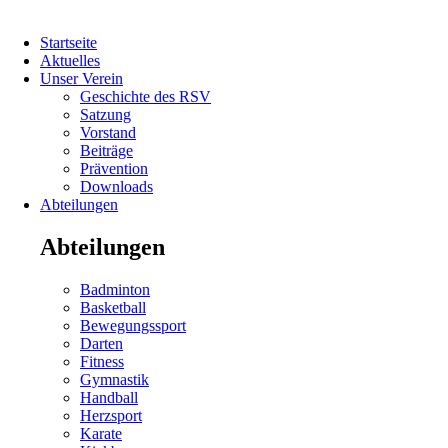
Navigation
Startseite
überspringen
Aktuelles
Unser Verein
Geschichte des RSV
Satzung
Vorstand
Beiträge
Prävention
Downloads
Abteilungen
Abteilungen
Navigation
Badminton
überspringen
Basketball
Bewegungssport
Darten
Fitness
Gymnastik
Handball
Herzsport
Navigation
Karate