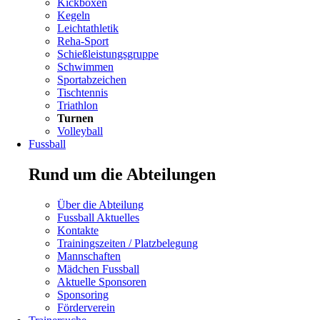
überspringen
Kickboxen
Kegeln
Leichtathletik
Reha-Sport
Schießleistungsgruppe
Schwimmen
Navigation
Sportabzeichen
überspringen
Tischtennis
Triathlon
Turnen
Volleyball
Fussball
Rund um die Abteilungen
Navigation
Über die Abteilung
überspringen
Fussball Aktuelles
Kontakte
Navigation
Trainingszeiten / Platzbelegung
überspringen
Mannschaften
Mädchen Fussball
Navigation
Aktuelle Sponsoren
überspringen
Sponsoring
Förderverein