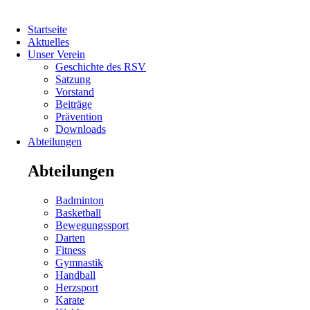
Navigation
Startseite
überspringen
Aktuelles
Unser Verein
Geschichte des RSV
Satzung
Vorstand
Beiträge
Prävention
Downloads
Abteilungen
Abteilungen
Navigation
Badminton
überspringen
Basketball
Bewegungssport
Darten
Fitness
Gymnastik
Handball
Herzsport
Navigation
Karate