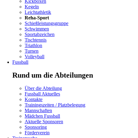
überspringen
Kickboxen
Kegeln
Leichtathletik
Reha-Sport
Schießleistungsgruppe
Schwimmen
Navigation
Sportabzeichen
überspringen
Tischtennis
Triathlon
Turnen
Volleyball
Fussball
Rund um die Abteilungen
Navigation
Über die Abteilung
überspringen
Fussball Aktuelles
Kontakte
Navigation
Trainingszeiten / Platzbelegung
überspringen
Mannschaften
Mädchen Fussball
Navigation
Aktuelle Sponsoren
überspringen
Sponsoring
Förderverein