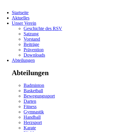
Navigation
Startseite
überspringen
Aktuelles
Unser Verein
Geschichte des RSV
Satzung
Vorstand
Beiträge
Prävention
Downloads
Abteilungen
Abteilungen
Navigation
Badminton
überspringen
Basketball
Bewegungssport
Darten
Fitness
Gymnastik
Handball
Herzsport
Navigation
Karate