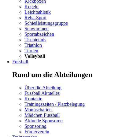
überspringen
Kickboxen
Kegeln
Leichtathletik
Reha-Sport
Schießleistungsgruppe
Schwimmen
Navigation
Sportabzeichen
überspringen
Tischtennis
Triathlon
Turnen
Volleyball
Fussball
Rund um die Abteilungen
Navigation
Über die Abteilung
überspringen
Fussball Aktuelles
Kontakte
Navigation
Trainingszeiten / Platzbelegung
überspringen
Mannschaften
Mädchen Fussball
Navigation
Aktuelle Sponsoren
überspringen
Sponsoring
Förderverein