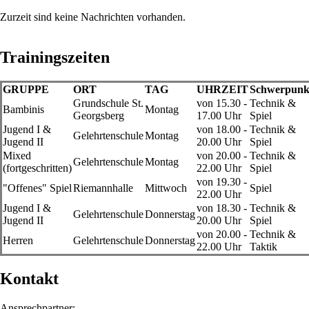
Zurzeit sind keine Nachrichten vorhanden.
Trainingszeiten
GRUPPE
ORT
TAG
UHRZEIT
Schwerpunk
Grundschule St.
von 15.30 -
Technik &
Bambinis
Montag
Georgsberg
17.00 Uhr
Spiel
Jugend I &
von 18.00 -
Technik &
Gelehrtenschule
Montag
Jugend II
20.00 Uhr
Spiel
Mixed
von 20.00 -
Technik &
Gelehrtenschule
Montag
(fortgeschritten)
22.00 Uhr
Spiel
von 19.30 -
"Offenes" Spiel
Riemannhalle
Mittwoch
Spiel
22.00 Uhr
Jugend I &
von 18.30 -
Technik &
Gelehrtenschule
Donnerstag
Jugend II
20.00 Uhr
Spiel
von 20.00 -
Technik &
Herren
Gelehrtenschule
Donnerstag
22.00 Uhr
Taktik
Kontakt
Ansprechpartner: